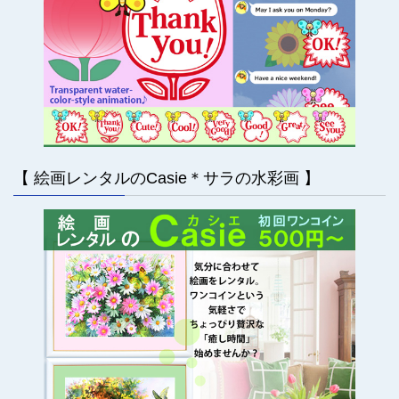
【 絵画レンタルのCasie＊サラの水彩画 】