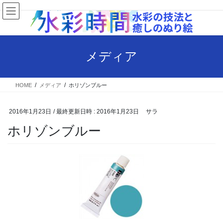
コ
ナ
ン
ビ
テ
ゲ
ン
ー
ツ
シ
メディア
へ
ョ
ス
ン
キ
に
HOME
メディア
ホリゾンブルー
ッ
移
プ
動
2016年1月23日
/ 最終更新日時 :
2016年1月23日
サラ
ホリゾンブルー