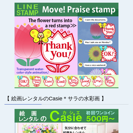
【 絵画レンタルのCasie＊サラの水彩画 】